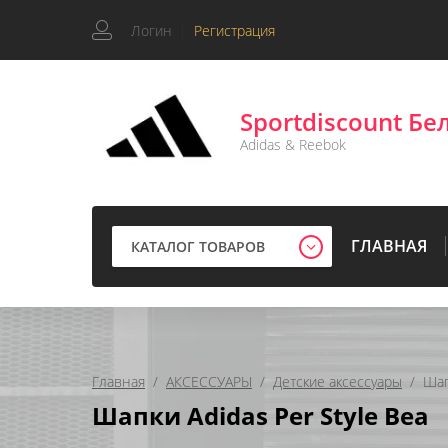
Логин
|
Регистрация
Sportdiscount Бе
Adidas & Reebok
ГЛАВНАЯ
КАТАЛОГ ТОВАРОВ
Главная
  /  
АКСЕССУАРЫ
  /  
Детские аксессуары
  /  Ша
Шапки Adidas Per Style Bea