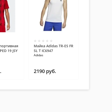
портивная
Майка Adidas TR-ES FR
PED 19 JSY
SL T IC6947
Adidas
.
2190
руб.