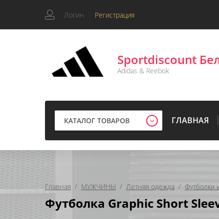
Логин
|
Регистрация
Sportdiscount Бе
Adidas & Reebok
ГЛАВНАЯ
КАТАЛОГ ТОВАРОВ
Главная
  /  
МУЖЧИНЫ
  /  
Летняя одежда
  /  
Футболки 
Футболка Graphic Short Slee