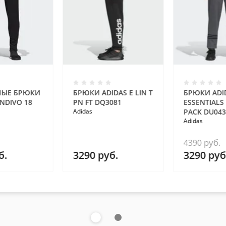
НЫЕ БРЮКИ
БРЮКИ ADIDAS E LIN T
БРЮКИ ADI
NDIVO 18
PN FT DQ3081
ESSENTIALS
Adidas
PACK DU043
Adidas
руб.
4390
б.
3290
руб.
3290
руб