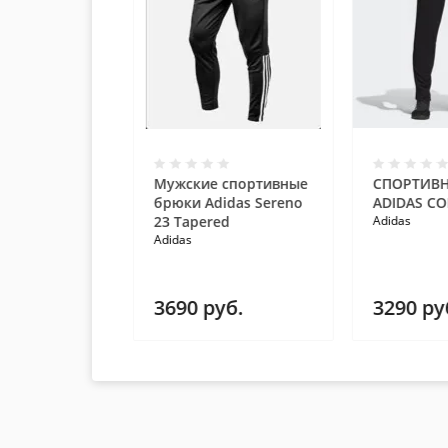
idas M TIRO
Мужские спортивные
СПОРТИВ
3048
брюки Adidas Sereno
ADIDAS CO
23 Tapered
Adidas
Adidas
уб.
3690
руб.
3290
ру