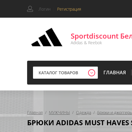
Логин
|
Регистрация
Sportdiscount Бе
Adidas & Reebok
ГЛАВНАЯ
КАТАЛОГ ТОВАРОВ
Главная
  /  
МУЖЧИНЫ
  /  
Одежда
  /  
Брюки и джоггер
БРЮКИ ADIDAS MUST HAVES 